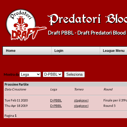
Predatori Blo
Draft PBBL - Draft Predatori Bloo
Home
Login
League Menu
Mostra da
:
Prossime Partite
Data Creazione
Lega
Torneo
Round
D-PBBL
stagione I
Tue Feb 11 2020
Finale per il 3?P
D-PBBL
stagione I
Thu Apr 18 2019
Round 5
Pagina
1