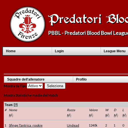
Predatori Bl
PBBL - Predatori Blood Bowl Leagu
Home
Login
League Menu
Squadre dell'allenatore
Profilo
Mostra da
Tipo
Mostra Statistiche medie del Match
[?]
Team
#
Nome
Razza
Valore
W
D
L
+
-
+
-
+
-
+
-
+
-
+
-
/
/
/
/
/
/
Sfinge Tantrica_rookie
Undead
1
1240k
2
1
0