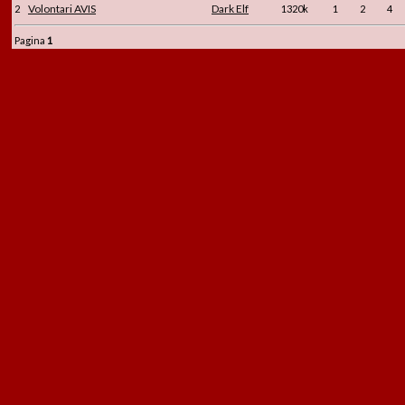
Volontari AVIS
Dark Elf
2
1320k
1
2
4
Pagina
1